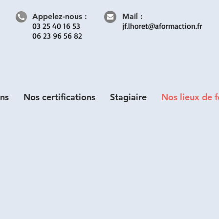
Appelez-nous :
Mail :
03 25 40 16 53
jf.lhoret@aformaction.fr
06 23 96 56 82
ns
Nos certifications
Stagiaire
Nos lieux de 
accessibilité des locaux possible aux person