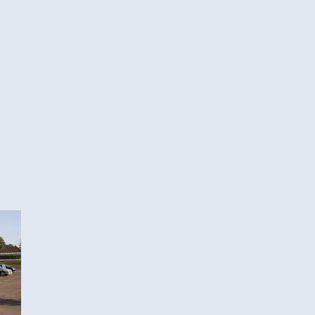
À Saint-Parres-aux-tertres
(4 rue des Mésanges -1041
Nous vous accueillons dans un cadre agréable, si
sein du CAT LE TERTRE, partenaire Alliance Fo
matériel de projection, Internet Haut débit, P
restauration sur place).
Autres matériels et/ou supports pédagogiques mis 
Vidéo projecteurs,
Rétro projecteurs,
Ensemble TV, DVD,
Salles climatisées.
Moyens d’accès au centre de formation, parking, …
Parking privé,
Bus
Possibilités de restauration des stagiaires :
1 restaurant avec différentes formules repas