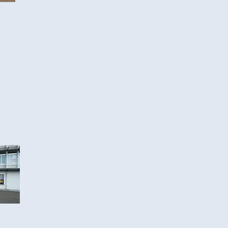
À Langres - PETR
(2 bis ruelle de la Poterne, 5220
Nous vous accueillons dans un cadre agréable, sit
des Services, partenaire d'Alliance Form’Action.
projection, Internet Haut débit, Parking gratuit
proximité).
Autres matériels et/ou supports pédagogiques mis 
Vidéo projecteurs,
Rétro projecteurs,
Ensemble TV, DVD,
Moyens d’accès au centre de formation, parking, …
Parking privé,
Bus
Possibilités de restauration des stagiaires :
Plusieurs restaurants à proximité avec différentes 