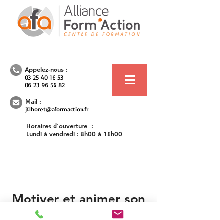
Appelez-nous :
03 25 40 16 53
06 23 96 56 82
Mail :
jf.lhoret@aformaction.fr
Horaires d'ouverture :
Lundi à vendredi
:
8h00 à 18h00
Motiver et animer son
équipe commerciale