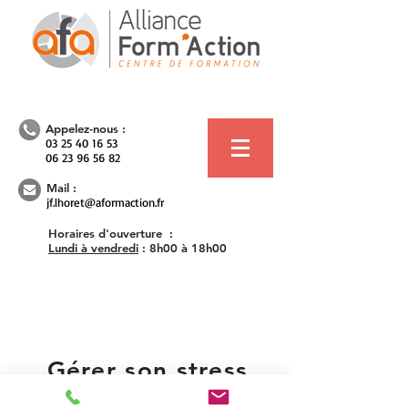
Appelez-nous :
03 25 40 16 53
06 23 96 56 82
Mail :
jf.lhoret@aformaction.fr
Horaires d'ouverture :
Lundi à vendredi
:
8h00 à 18h00
Gérer son stress